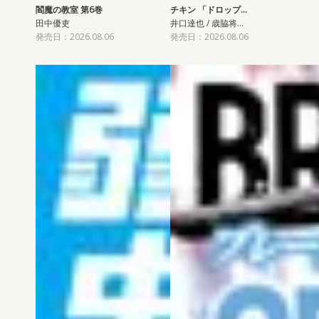
閻魔の教室 第6巻
チキン 「ドロップ…
田中優吏
井口達也 / 歳脇将…
発売日：2026.08.06
発売日：2026.08.06