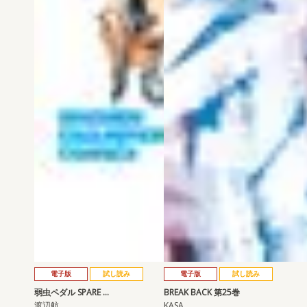
電子版
試し読み
電子版
試し読み
弱虫ペダル SPARE …
BREAK BACK 第25巻
渡辺航
KASA