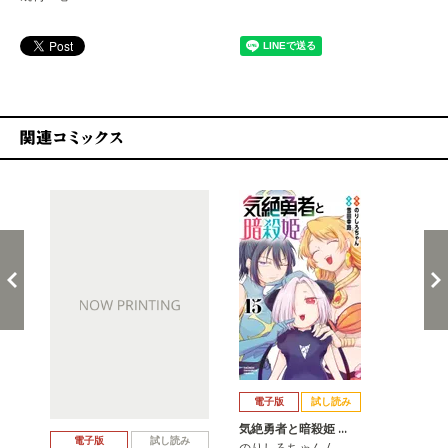
関連コミックス
戻る
進む
電子版
試し読み
気絶勇者と暗殺姫 …
気
電子版
試し読み
のりしろちゃん / …
のり