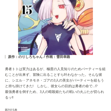
原作：のりしろちゃん / 作画：雪田幸路
勇者トトは実力はあるが、極度の人見知りのためパーティーを組
むことが出来ず、冒険に出ることすら叶わなかった。そんな彼
に、シエル・アネモネ・ゴアの3人の美女がパーティーを組もう
と持ち掛けてきた! しかし、彼女らの目的は勇者の命で…!?
最強勇者を倒すため、3人の暗殺姫たちの戦いの火ぶたが切られ
るッ!!
既刊15巻