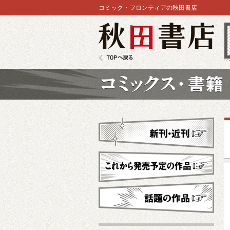
コミック・フロンティアの秋田書店
秋田書店
TOPへ戻る
コミックス
新刊・近刊
これから発売予定
話題の作品