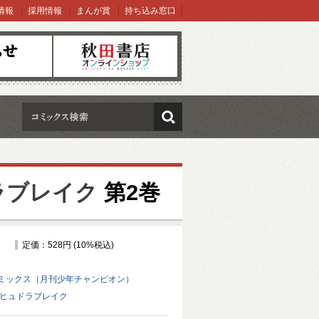
情報
採用情報
まんが賞
持ち込み窓口
オンラインショップ
検索
ラブレイク
第2巻
定価：528円 (10%税込)
ミックス（月刊少年チャンピオン）
 ヒュドラブレイク