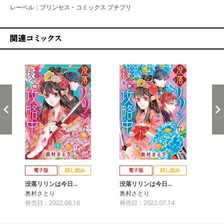
レーベル：プリンセス・コミックス プチプリ
関連コミックス
戻る
進む
電子版
試し読み
電子版
試し読み
没落リリンは今日…
没落リリンは今日…
没
奥村さとり
奥村さとり
奥
発売日：2022.06.16
発売日：2022.07.14
発売