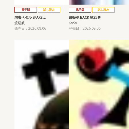
電子版
試し読み
電子版
試し読み
弱虫ペダル SPARE …
BREAK BACK 第25巻
渡辺航
KASA
発売日：2026.08.06
発売日：2026.08.06