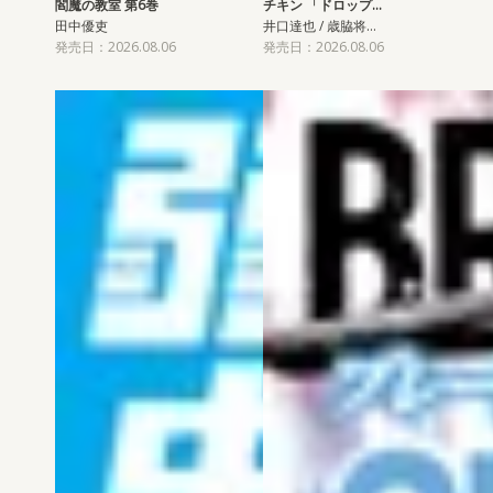
閻魔の教室 第6巻
チキン 「ドロップ…
田中優吏
井口達也 / 歳脇将…
発売日：2026.08.06
発売日：2026.08.06