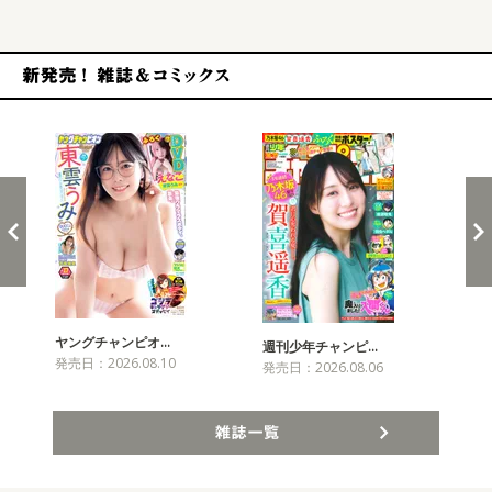
新発売！雑誌&コミックス
ヤングチャンピオ…
チャ
週刊少年チャンピ…
発売日：2026.08.10
発売
発売日：2026.08.06
雑誌一覧