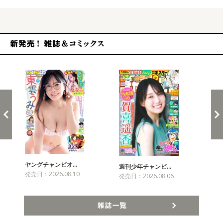
新発売！雑誌&コミックス
ヤングチャンピオ…
チャ
週刊少年チャンピ…
発売日：2026.08.10
発売
発売日：2026.08.06
雑誌一覧