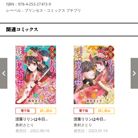
ISBN：978-4-253-27473-9
レーベル：プリンセス・コミックス プチプリ
関連コミックス
戻る
進む
電子版
試し読み
電子版
試し読み
没落リリンは今日…
没落リリンは今日…
没
奥村さとり
奥村さとり
奥
発売日：2022.06.16
発売日：2023.01.16
発売