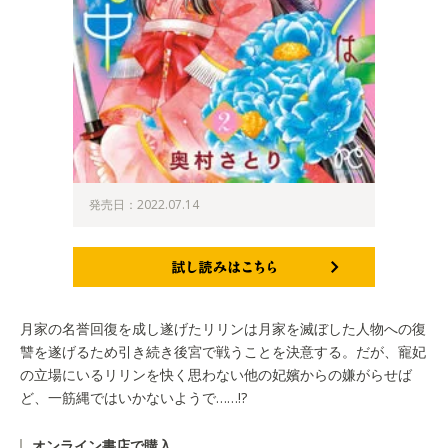
発売日：2022.07.14
試し読みはこちら
月家の名誉回復を成し遂げたリリンは月家を滅ぼした人物への復
讐を遂げるため引き続き後宮で戦うことを決意する。だが、寵妃
の立場にいるリリンを快く思わない他の妃嬪からの嫌がらせば
ど、一筋縄ではいかないようで……!?
オンライン書店で購入