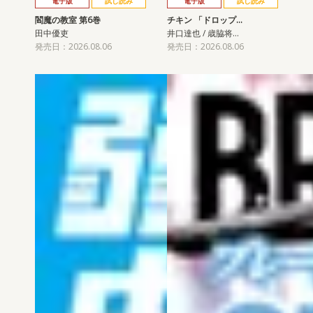
電子版
試し読み
電子版
試し読み
閻魔の教室 第6巻
チキン 「ドロップ…
田中優吏
井口達也 / 歳脇将…
発売日：2026.08.06
発売日：2026.08.06