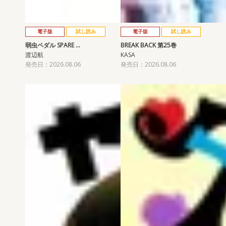
電子版
試し読み
電子版
試し読み
弱虫ペダル SPARE …
BREAK BACK 第25巻
渡辺航
KASA
発売日：2026.08.06
発売日：2026.08.06