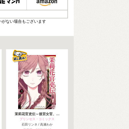
いがない場合もございます
茉莉花官吏伝～後宮女官、…
プリンセス・コミックス
石田リンネ / 高瀬わか