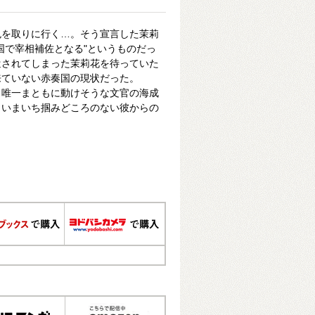
色を取りに行く…。そう宣言した茉莉
国で宰相補佐となる"というものだっ
遣されてしまった茉莉花を待っていた
来ていない赤奏国の現状だった。
、唯一まともに動けそうな文官の海成
。いまいち掴みどころのない彼からの