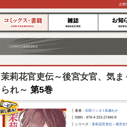
企業
コミックス
雑誌
お知らせ
茉莉花官吏伝～後宮女官、気ま
られ～
第5巻
著者：
石田リンネ
/
高瀬わか
ISBN：978-4-253-27460-9
試し読み！
シリーズ：
茉莉花官吏伝～後宮女