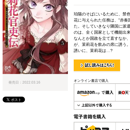
珀陽のそばにいるために、禁
花に与えられた任務は、"赤奏
た。そしていきなり隣国に派
のは、全く国家として機能出
なんとか国政を立て直すなか
が、茉莉花を飲みの席に誘う
誘いに、茉莉花は…?
試し読み！
オンライン書店で購入
発売日：2022.03.16
電子書籍で購入