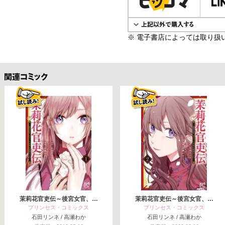
※ 電子書店によっては取り扱
関連コミックス
茉莉花官吏伝～後宮女官、…
茉莉花官吏伝～後宮女官、…
プリンセス・コミックス
プリンセス・コミックス
石田リンネ / 高瀬わか
石田リンネ / 高瀬わか