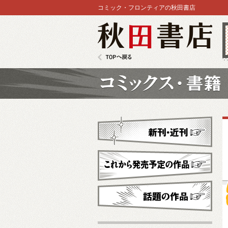
コミック・フロンティアの秋田書店
秋田書店
TOPへ戻る
コミックス
新刊・近刊
これから発売予定
話題の作品