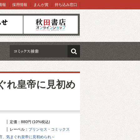
情報
採用情報
まんが賞
持ち込み窓口
オンラインショップ
検索
ぐれ皇帝に見初め
定価：880円 (10%税込)
レーベル：
プリンセス・コミックス
官、気まぐれ皇帝に見初められ～