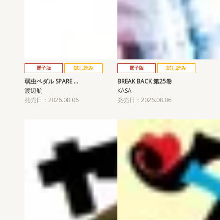
電子版
試し読み
電子版
試し読み
弱虫ペダル SPARE …
BREAK BACK 第25巻
渡辺航
KASA
発売日：2026.08.06
発売日：2026.08.06