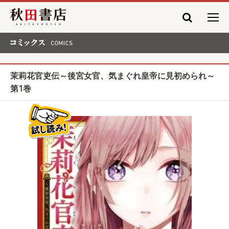
秋田書店
コミックス COMICS
茉莉花官吏伝～後宮女官、気まぐれ皇帝に見初められ～
第1巻