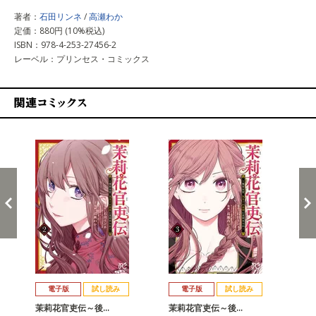
著者：
石田リンネ
/
高瀬わか
定価：880円 (10%税込)
ISBN：978-4-253-27456-2
レーベル：プリンセス・コミックス
関連コミックス
戻る
進む
電子版
試し読み
電子版
試し読み
茉莉花官吏伝～後…
茉莉花官吏伝～後…
茉