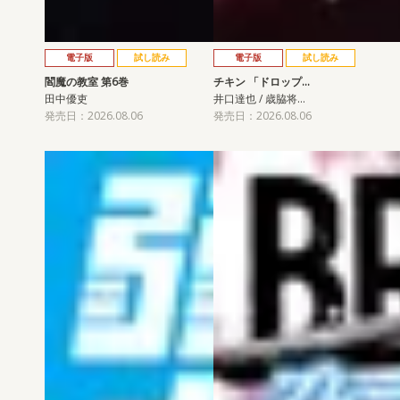
電子版
試し読み
電子版
試し読み
閻魔の教室 第6巻
チキン 「ドロップ…
田中優吏
井口達也 / 歳脇将…
発売日：2026.08.06
発売日：2026.08.06