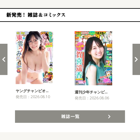
新発売！雑誌&コミックス
ヤングチャンピオ…
チャ
週刊少年チャンピ…
発売日：2026.08.10
発売
発売日：2026.08.06
雑誌一覧