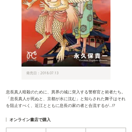
発売日：2018.07.13
息長真人暗殺のために、異界の城に突入する警察官と術者たち。
「息長真人が死ぬと、京都が水に沈む」と知らされた舞子はそれ
を阻止すべく、近江とともに息長の家の者と合流するが…!?
オンライン書店で購入