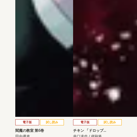
電子版
試し読み
電子版
試し読み
閻魔の教室 第6巻
チキン 「ドロップ…
田中優吏
井口達也 / 歳脇将…