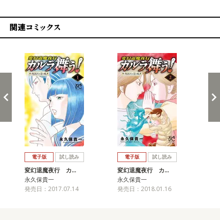
関連コミックス
戻る
進む
電子版
試し読み
電子版
試し読み
変幻退魔夜行 カ…
変幻退魔夜行 カ…
変
永久保貴一
永久保貴一
永
発売日：2017.07.14
発売日：2018.01.16
発売