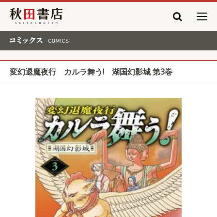
秋田書店
コミックス COMICS
変幻退魔夜行 カルラ舞う! 湖国幻影城 第3巻