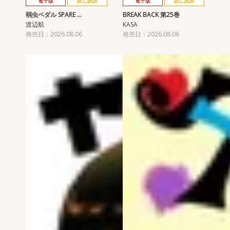
電子版
試し読み
電子版
試し読み
弱虫ペダル SPARE …
BREAK BACK 第25巻
渡辺航
KASA
発売日：2026.08.06
発売日：2026.08.06