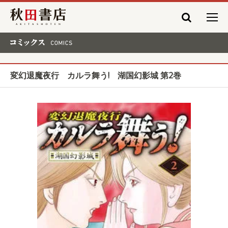
秋田書店
コミックス COMICS
変幻退魔夜行 カルラ舞う! 湖国幻影城 第2巻