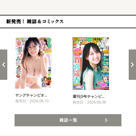
新発売！雑誌&コミックス
ヤングチャンピオ…
チャ
週刊少年チャンピ…
発売日：2026.08.10
発売
発売日：2026.08.06
雑誌一覧