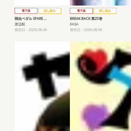
電子版
試し読み
電子版
試し読み
弱虫ペダル SPARE …
BREAK BACK 第25巻
渡辺航
KASA
発売日：2026.08.06
発売日：2026.08.06