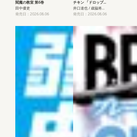
閻魔の教室 第6巻
チキン 「ドロップ…
田中優吏
井口達也 / 歳脇将…
発売日：2026.08.06
発売日：2026.08.06