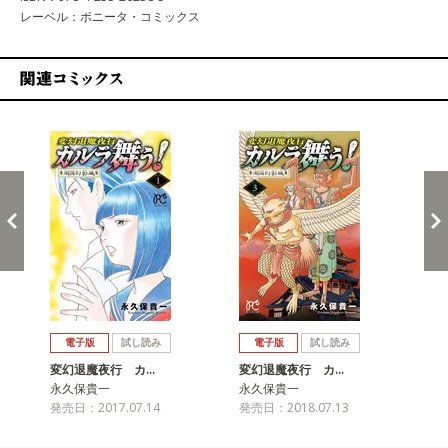
レーベル：ボニータ・コミックス
関連コミックス
戻る
進む
電子版
試し読み
電子版
試し読み
変幻退魔夜行 カ…
変幻退魔夜行 カ…
変
永久保貴一
永久保貴一
永
発売日：2017.07.14
発売日：2018.07.13
発売