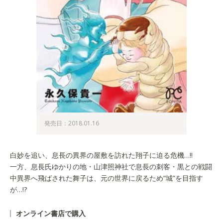
発売日：2018.01.16
白妙を追い、息長の異界の屋敷を訪れた翔子に迫る危機…!!
一方、息長氏ゆかりの地・山津照神社で息長の刺客・黒との戦闘
中異界へ飛ばされた舞子は、元の世界に戻るため“城”を目指す
が…!?
オンライン書店で購入