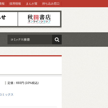
情報
採用情報
まんが賞
持ち込み窓口
オンラインショップ
検索
定価：693円 (10%税込)
コミックス