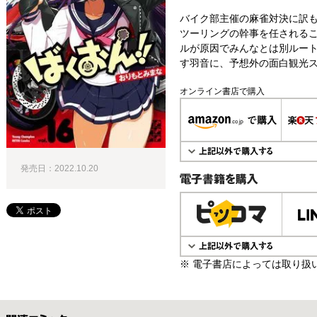
バイク部主催の麻雀対決に訳
ツーリングの幹事を任される
ルが原因でみんなとは別ルー
す羽音に、予想外の面白観光ス
オンライン書店で購入
発売日：2022.10.20
電子書籍で購入
※ 電子書店によっては取り扱