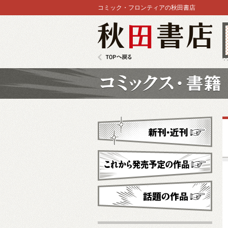
コミック・フロンティアの秋田書店
秋田書店
TOPへ戻る
コミックス
新刊・近刊
これから発売予定
話題の作品