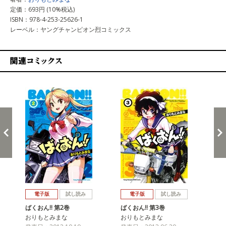
定価：693円 (10%税込)
ISBN：978-4-253-25626-1
レーベル：ヤングチャンピオン烈コミックス
関連コミックス
戻る
進む
電子版
試し読み
電子版
試し読み
ばくおん!! 第2巻
ばくおん!! 第3巻
ばく
おりもとみまな
おりもとみまな
お