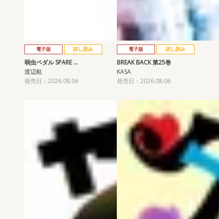
電子版
試し読み
電子版
試し読み
弱虫ペダル SPARE …
BREAK BACK 第25巻
渡辺航
KASA
発売日：2026.08.06
発売日：2026.08.06