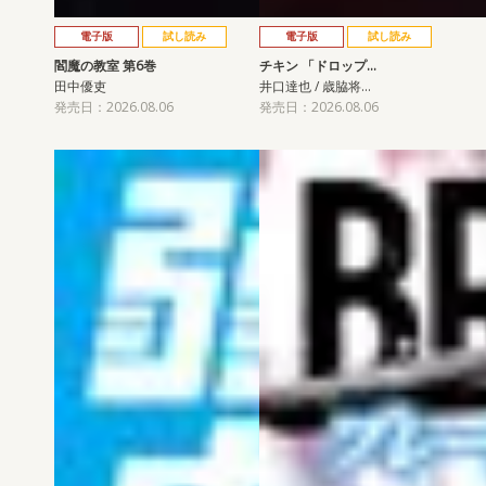
電子版
試し読み
電子版
試し読み
閻魔の教室 第6巻
チキン 「ドロップ…
田中優吏
井口達也 / 歳脇将…
発売日：2026.08.06
発売日：2026.08.06