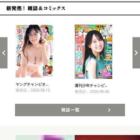
新発売！雑誌&コミックス
ヤングチャンピオ…
チャ
週刊少年チャンピ…
発売日：2026.08.10
発売
発売日：2026.08.06
雑誌一覧