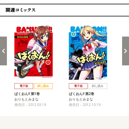
関連コミックス
戻る
進む
電子版
試し読み
電子版
試し読み
ばくおん!! 第1巻
ばくおん!! 第2巻
ばく
おりもとみまな
おりもとみまな
お
発売日：2012.03.19
発売日：2012.10.19
発売