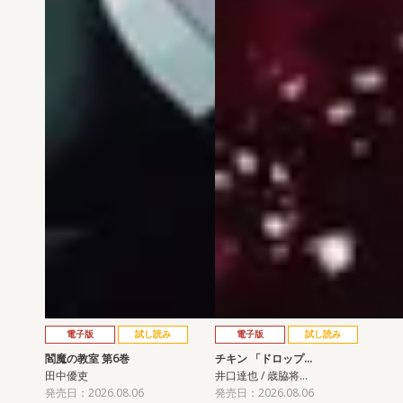
電子版
試し読み
電子版
試し読み
閻魔の教室 第6巻
チキン 「ドロップ…
田中優吏
井口達也 / 歳脇将…
発売日：2026.08.06
発売日：2026.08.06