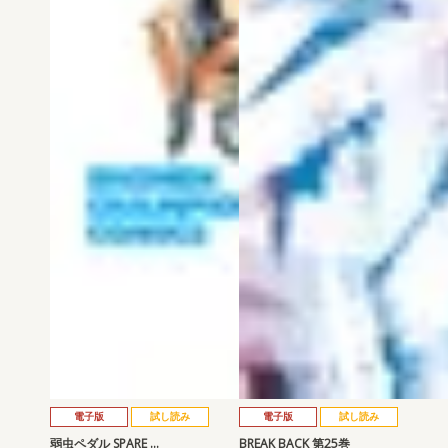
電子版
試し読み
電子版
試し読み
弱虫ペダル SPARE …
BREAK BACK 第25巻