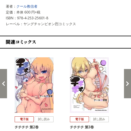
著者：
クール教信者
定価：本体 600 円+税
ISBN：978-4-253-25601-8
レーベル：ヤングチャンピオン烈コミックス
関連コミックス
戻る
進む
電子版
試し読み
電子版
試し読み
チチチチ 第2巻
チチチチ 第3巻
チ