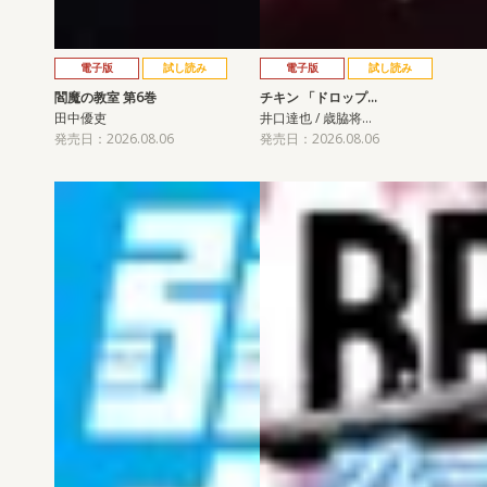
電子版
試し読み
電子版
試し読み
閻魔の教室 第6巻
チキン 「ドロップ…
田中優吏
井口達也 / 歳脇将…
発売日：2026.08.06
発売日：2026.08.06