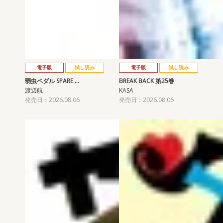
電子版
試し読み
電子版
試し読み
弱虫ペダル SPARE …
BREAK BACK 第25巻
渡辺航
KASA
発売日：2026.08.06
発売日：2026.08.06