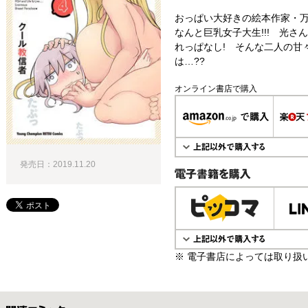
おっぱい大好きの絵本作家・
なんと巨乳女子大生!!! 光
れっぱなし! そんな二人の甘
は…??
オンライン書店で購入
発売日：2019.11.20
電子書籍で購入
※ 電子書店によっては取り扱