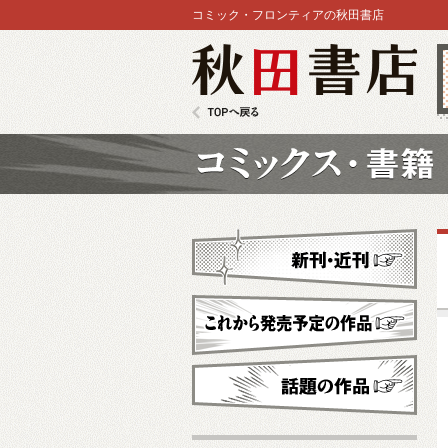
コミック・フロンティアの秋田書店
秋田書店
TOPへ戻る
コミックス
新刊・近刊
これから発売予定
話題の作品