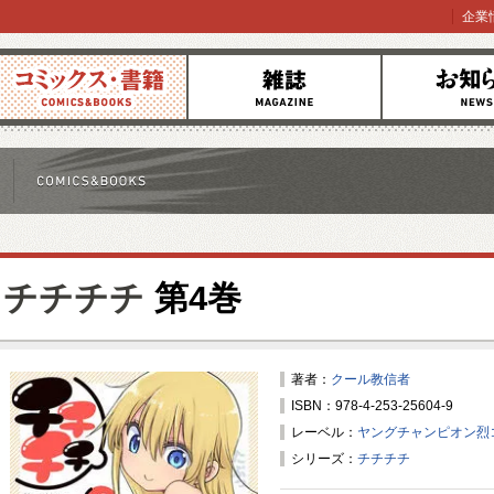
企業
コミックス
雑誌
お知らせ
チチチチ
第4巻
著者：
クール教信者
ISBN：978-4-253-25604-9
レーベル：
ヤングチャンピオン烈
シリーズ：
チチチチ