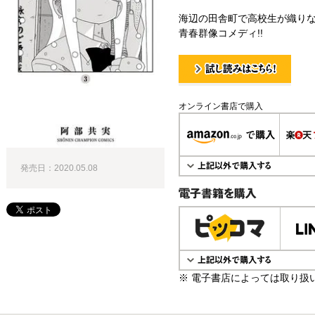
海辺の田舎町で高校生が織り
青春群像コメディ!!
試し読み！
オンライン書店で購入
発売日：2020.05.08
電子書籍で購入
※ 電子書店によっては取り扱