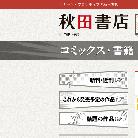
コミック・フロンティアの秋田書店
秋田書店
TOPへ戻る
コミックス
新刊・近刊
これから発売予定
話題の作品