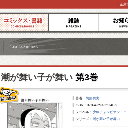
企業
コミックス
雑誌
お知らせ
潮が舞い子が舞い
第3巻
著者：
阿部共実
ISBN：978-4-253-25240-9
試し読み！
レーベル：
少年チャンピオン・コ
シリーズ：
潮が舞い子が舞い