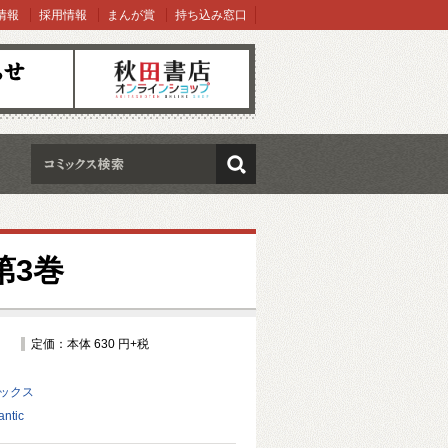
情報
採用情報
まんが賞
持ち込み窓口
オンラインショップ
検索
第3巻
定価：本体 630 円+税
ミックス
tic