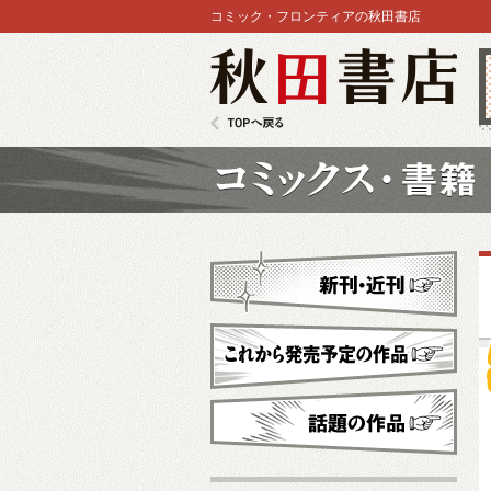
コミック・フロンティアの秋田書店
秋田書店
TOPへ戻る
コミックス
新刊・近刊
これから発売予定
話題の作品