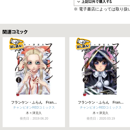
※ 電子書店によっては取り扱
関連コミックス
フランケン・ふらん Fran…
フランケン・ふらん Fran…
チャンピオンREDコミックス
チャンピオンREDコミックス
木々津克久
木々津克久
発売日：2019.06.20
発売日：2020.03.19