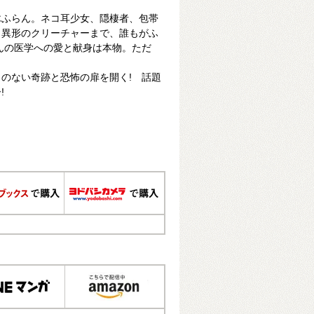
木ふらん。ネコ耳少女、隠棲者、包帯
ら異形のクリーチャーまで、誰もがふ
んの医学への愛と献身は本物。ただ
のない奇跡と恐怖の扉を開く! 話題
!