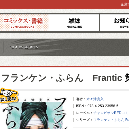
企業
コミックス
雑誌
お知らせ
フランケン・ふらん Frantic
著者：
木々津克久
ISBN：978-4-253-23958-5
試し読み！
レーベル：
チャンピオンREDコ
シリーズ：
フランケン・ふらん Fran