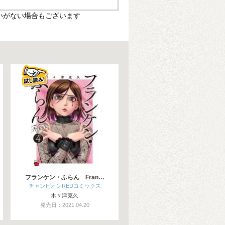
いがない場合もございます
フランケン・ふらん Fran…
チャンピオンREDコミックス
木々津克久
発売日：2021.04.20