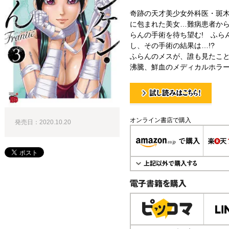
奇跡の天才美少女外科医・斑
に包まれた美女…難病患者か
らんの手術を待ち望む! ふら
し、その手術の結果は…!?
ふらんのメスが、誰も見たこと
沸騰、鮮血のメディカルホラー
試し読み！
オンライン書店で購入
発売日：2020.10.20
電子書籍で購入