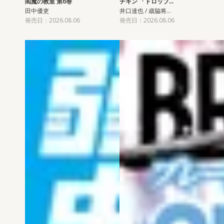
閻魔の教室 第6巻
チキン 「ドロップ…
田中優吏
井口達也 / 歳脇将…
発売日：2026.08.06
発売日：2026.08.06