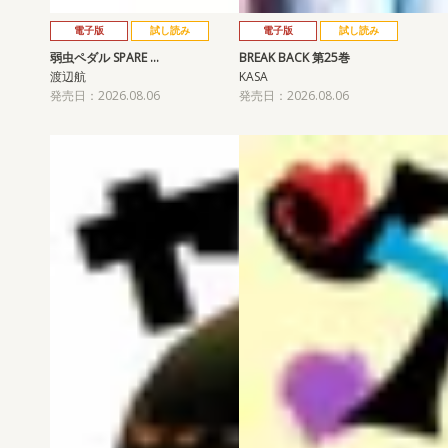
電子版
試し読み
電子版
試し読み
弱虫ペダル SPARE …
BREAK BACK 第25巻
渡辺航
KASA
発売日：2026.08.06
発売日：2026.08.06