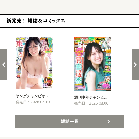
新発売！雑誌&コミックス
ヤングチャンピオ…
チャ
週刊少年チャンピ…
発売日：2026.08.10
発売
発売日：2026.08.06
雑誌一覧