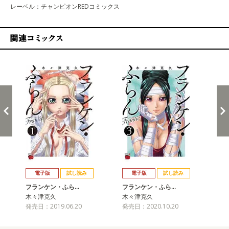
レーベル：チャンピオンREDコミックス
関連コミックス
戻る
進む
電子版
試し読み
電子版
試し読み
フランケン・ふら…
フランケン・ふら…
フ
木々津克久
木々津克久
木
発売日：2019.06.20
発売日：2020.10.20
発売