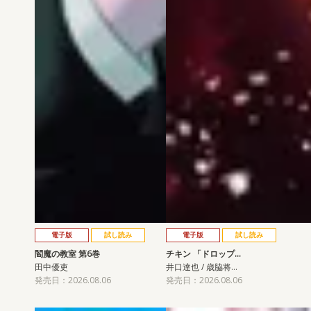
電子版
試し読み
電子版
試し読み
閻魔の教室 第6巻
チキン 「ドロップ…
田中優吏
井口達也 / 歳脇将…
発売日：2026.08.06
発売日：2026.08.06