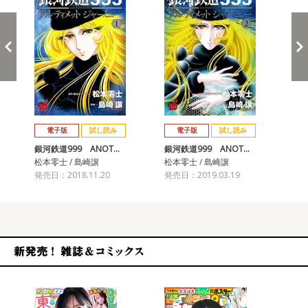
戻る
進む
電子版
試し読み
電子版
試し読み
銀河鉄道999 ANOT…
銀河鉄道999 ANOT…
銀河
松本零士 / 島崎譲
松本零士 / 島崎譲
松本
発売日：2018.11.20
発売日：2019.03.19
発売
新発売！雑誌&コミックス