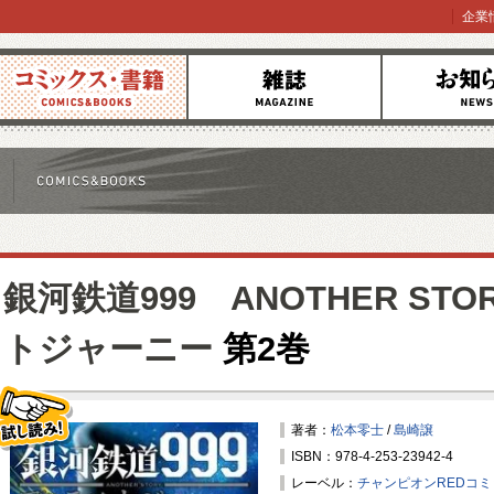
企業
コミックス
雑誌
お知らせ
銀河鉄道999 ANOTHER ST
トジャーニー
第2巻
著者：
松本零士
/
島崎譲
ISBN：978-4-253-23942-4
試し読み！
レーベル：
チャンピオンREDコ