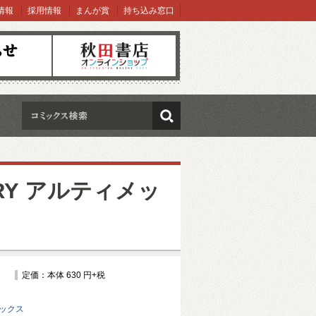
情報
採用情報
まんが賞
持ち込み窓口
オンラインショップ
検索
ORY アルティメッ
定価：本体 630 円+税
ミックス