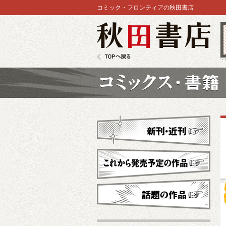
コミック・フロンティアの秋田書店
秋田書店
TOPへ戻る
コミックス
新刊・近刊
これから発売予定
話題の作品