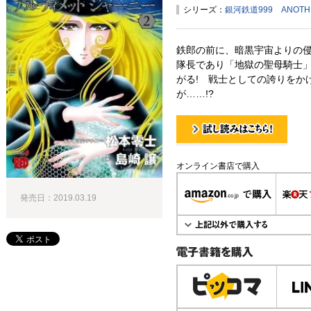
シリーズ：
銀河鉄道999 ANOT
鉄郎の前に、暗黒宇宙よりの
隊長であり「地獄の聖母騎士
がる! 戦士としての誇りをか
が……!?
試し読み！
オンライン書店で購入
発売日：2019.03.19
電子書籍で購入