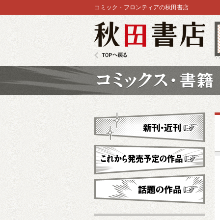
コミック・フロンティアの秋田書店
秋田書店
TOPへ戻る
コミックス
新刊・近刊
これから発売予定
話題の作品