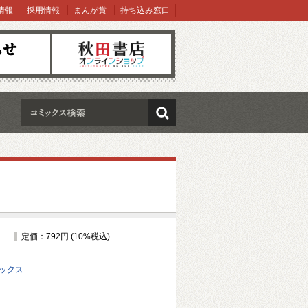
情報
採用情報
まんが賞
持ち込み窓口
オンラインショップ
検索
定価：792円 (10%税込)
ミックス