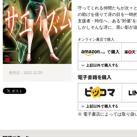
守ってくれる仲間たちが次々
の助けを借りて冴の目を一時
支援者・時任へ、ある“対価”
しかしそんな冴に、黒い影が
オンライン書店で購入
発売日：2022.12.20
電子書籍で購入
※ 電子書店によっては取り扱