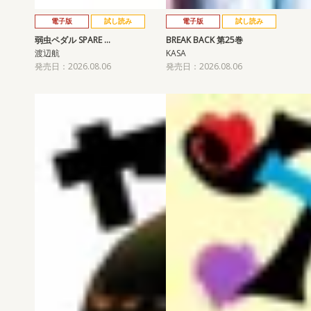
電子版
試し読み
電子版
試し読み
弱虫ペダル SPARE …
BREAK BACK 第25巻
渡辺航
KASA
発売日：2026.08.06
発売日：2026.08.06