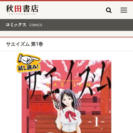
秋田書店
コミックス COMICS
サエイズム 第1巻