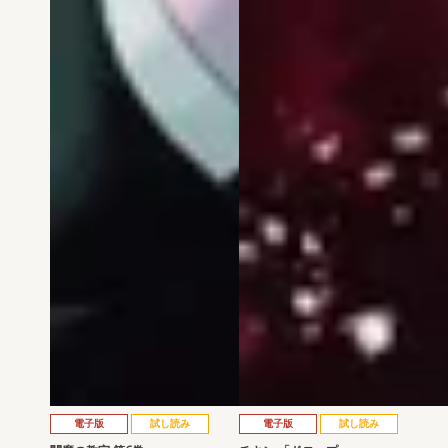
電子版
試し読み
電子版
試し読み