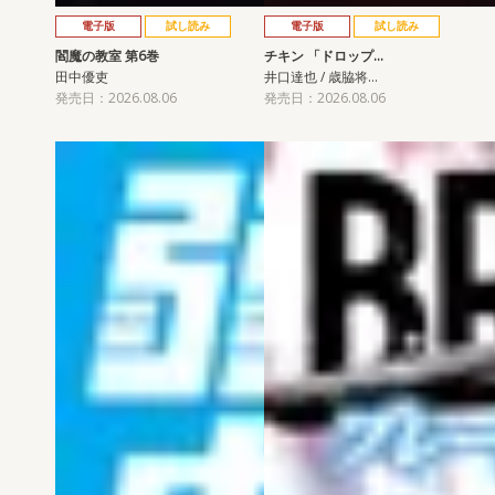
電子版
試し読み
電子版
試し読み
閻魔の教室 第6巻
チキン 「ドロップ…
田中優吏
井口達也 / 歳脇将…
発売日：2026.08.06
発売日：2026.08.06