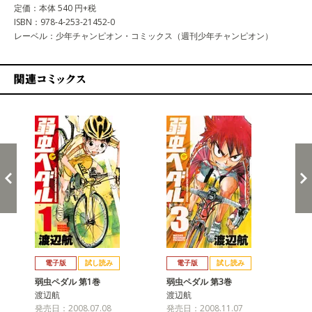
定価：本体 540 円+税
ISBN：978-4-253-21452-0
レーベル：少年チャンピオン・コミックス（週刊少年チャンピオン）
関連コミックス
戻る
進む
電子版
試し読み
電子版
試し読み
弱虫ペダル 第1巻
弱虫ペダル 第3巻
弱
渡辺航
渡辺航
渡
発売日：2008.07.08
発売日：2008.11.07
発売