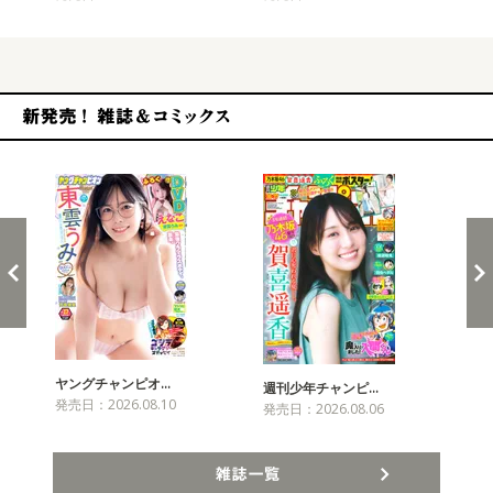
新発売！雑誌&コミックス
ヤングチャンピオ…
チャ
週刊少年チャンピ…
発売日：2026.08.10
発売
発売日：2026.08.06