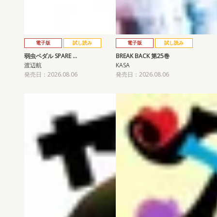
電子版
試し読み
電子版
試し読み
弱虫ペダル SPARE …
BREAK BACK 第25巻
渡辺航
KASA
発売日：2026.08.06
発売日：2026.08.06