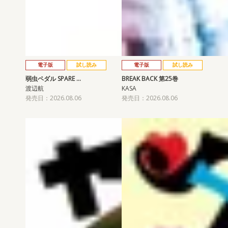
電子版
試し読み
電子版
試し読み
弱虫ペダル SPARE …
BREAK BACK 第25巻
渡辺航
KASA
発売日：2026.08.06
発売日：2026.08.06