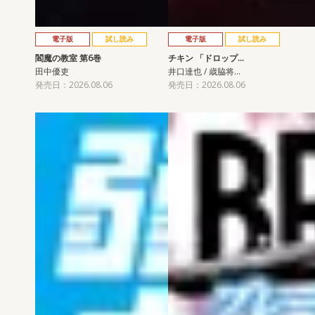
電子版
試し読み
電子版
試し読み
閻魔の教室 第6巻
チキン 「ドロップ…
田中優吏
井口達也 / 歳脇将…
発売日：2026.08.06
発売日：2026.08.06