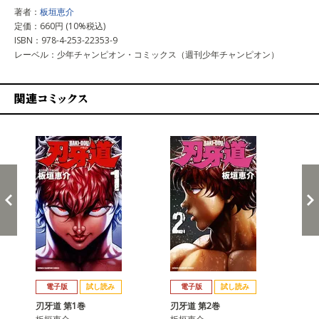
著者：
板垣恵介
定価：660円 (10%税込)
ISBN：978-4-253-22353-9
レーベル：少年チャンピオン・コミックス（週刊少年チャンピオン）
関連コミックス
戻る
進む
電子版
試し読み
電子版
試し読み
刃牙道 第1巻
刃牙道 第2巻
刃牙