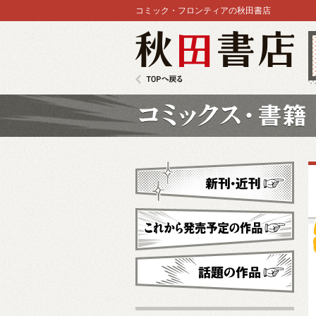
コミック・フロンティアの秋田書店
秋田書店
TOPへ戻る
コミックス
新刊・近刊
これから発売予定
話題の作品