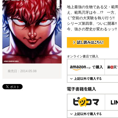
地上最強の生物である父・範
え、範馬刃牙は今…!? 一方
く”空前の大実験を執り行う!!
シリーズ第四章、ついに開幕!!
今、強さの歴史が変わるッッ!!
試し読み！
オンライン書店で購入
発売日：2014.05.08
電子書籍で購入