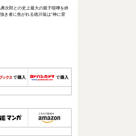
馬勇次郎との史上最大の親子喧嘩を終
、強き者に焦がれる徳川翁は“神に背