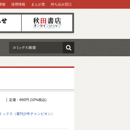
情報
採用情報
まんが賞
持ち込み窓口
オンラインショップ
検索
定価：660円 (10%税込)
ミックス（週刊少年チャンピオン）