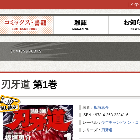
企業
コミックス
雑誌
お知らせ
刃牙道
第1巻
著者：
板垣恵介
ISBN：978-4-253-22341-6
試し読み！
レーベル：
少年チャンピオン・コ
シリーズ：
刃牙道