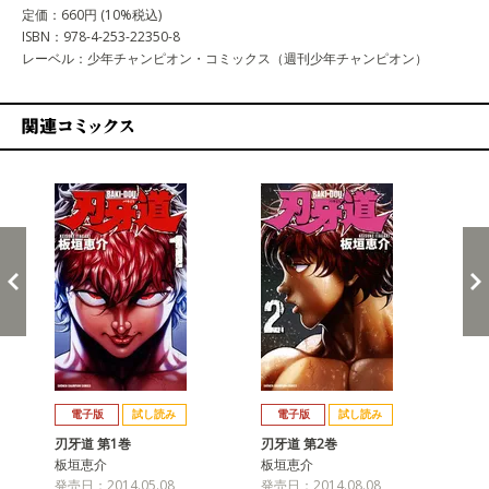
定価：660円 (10%税込)
ISBN：978-4-253-22350-8
レーベル：少年チャンピオン・コミックス（週刊少年チャンピオン）
関連コミックス
戻る
進む
電子版
試し読み
電子版
試し読み
刃牙道 第1巻
刃牙道 第2巻
刃牙
板垣恵介
板垣恵介
板
発売日：2014.05.08
発売日：2014.08.08
発売