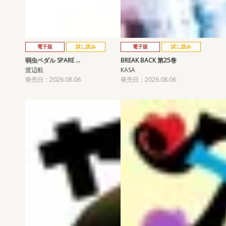
電子版
試し読み
電子版
試し読み
弱虫ペダル SPARE …
BREAK BACK 第25巻
渡辺航
KASA
発売日：2026.08.06
発売日：2026.08.06