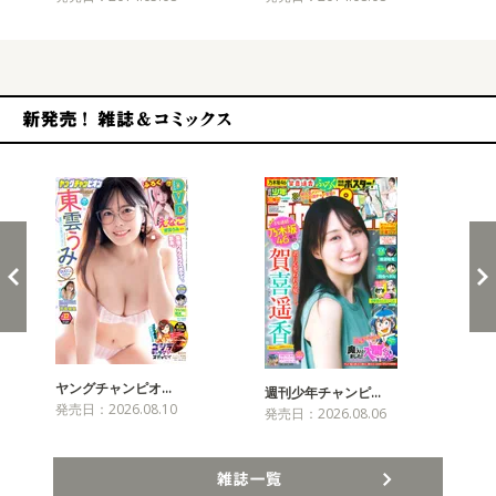
新発売！雑誌&コミックス
ヤングチャンピオ…
チャ
週刊少年チャンピ…
発売日：2026.08.10
発売
発売日：2026.08.06