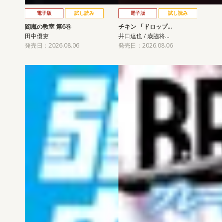
電子版
試し読み
電子版
試し読み
閻魔の教室 第6巻
チキン 「ドロップ…
田中優吏
井口達也 / 歳脇将…
発売日：2026.08.06
発売日：2026.08.06