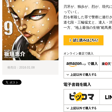
刃牙が、独歩が、烈が、現代
っていく。
烈を斬殺した罪で警察に連行
道七段・三輪猛丈と、達人・渋
一方、“地上最強の生物”範馬勇
試し読み！
オンライン書店で購入
発売日：2016.01.08
電子書籍で購入