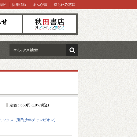
情報
採用情報
まんが賞
持ち込み窓口
オンラインショップ
検索
定価：660円 (10%税込)
ミックス（週刊少年チャンピオン）