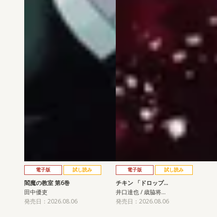
電子版
試し読み
電子版
試し読み
閻魔の教室 第6巻
チキン 「ドロップ…
田中優吏
井口達也 / 歳脇将…
発売日：2026.08.06
発売日：2026.08.06