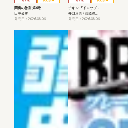
電子版
試し読み
電子版
試し読み
閻魔の教室 第6巻
チキン 「ドロップ…
田中優吏
井口達也 / 歳脇将…
発売日：2026.08.06
発売日：2026.08.06