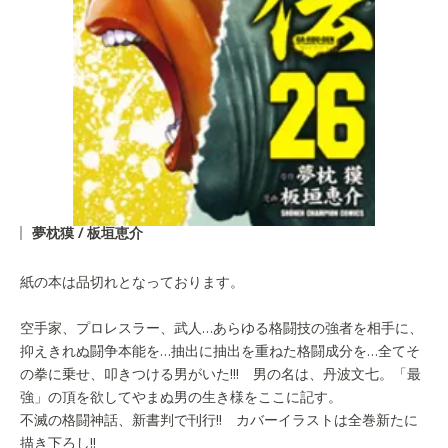
夢枕獏 / 板垣恵介
紙の本は品切れとなっております。
空手家、プロレスラー、武人…あらゆる格闘技の強者を相手に、
抑えきれぬ闘争本能を…抽出に抽出を重ねた格闘成分を…全てそ
の拳に乗せ、叩きつける男がいた!!! 男の名は、丹波文七。「最
強」の頂を欲してやまぬ男の生き様をここに記す。
不滅の格闘神話、新書判で刊行!! カバーイラストは全巻新たに
描き下ろし!!