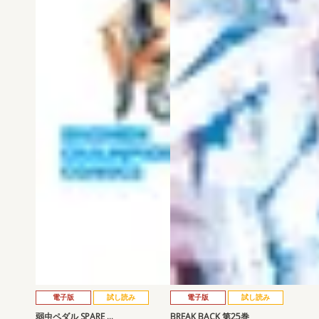
電子版
試し読み
電子版
試し読み
弱虫ペダル SPARE …
BREAK BACK 第25巻