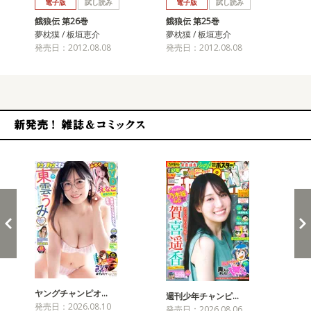
電子版
試し読み
電子版
試し読み
餓狼伝 第26巻
餓狼伝 第25巻
餓狼
夢枕獏 / 板垣恵介
夢枕獏 / 板垣恵介
夢枕
発売日：2012.08.08
発売日：2012.08.08
発売
新発売！雑誌&コミックス
ヤングチャンピオ…
チャ
週刊少年チャンピ…
発売日：2026.08.10
発売
発売日：2026.08.06