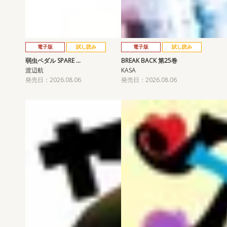
電子版
試し読み
電子版
試し読み
弱虫ペダル SPARE …
BREAK BACK 第25巻
渡辺航
KASA
発売日：2026.08.06
発売日：2026.08.06