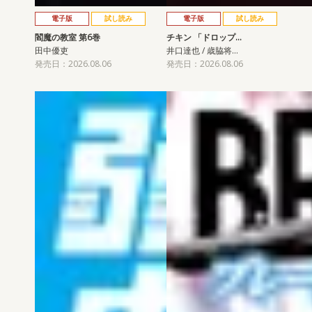
電子版
試し読み
電子版
試し読み
閻魔の教室 第6巻
チキン 「ドロップ…
田中優吏
井口達也 / 歳脇将…
発売日：2026.08.06
発売日：2026.08.06