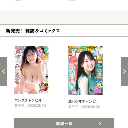
新発売！雑誌&コミックス
ヤングチャンピオ…
チャ
週刊少年チャンピ…
発売日：2026.08.10
発売
発売日：2026.08.06