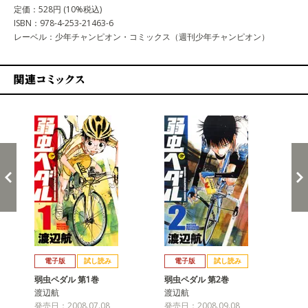
定価：528円 (10%税込)
ISBN：978-4-253-21463-6
レーベル：少年チャンピオン・コミックス（週刊少年チャンピオン）
関連コミックス
戻る
進む
電子版
試し読み
電子版
試し読み
弱虫ペダル 第1巻
弱虫ペダル 第2巻
弱
渡辺航
渡辺航
渡
発売日：2008.07.08
発売日：2008.09.08
発売