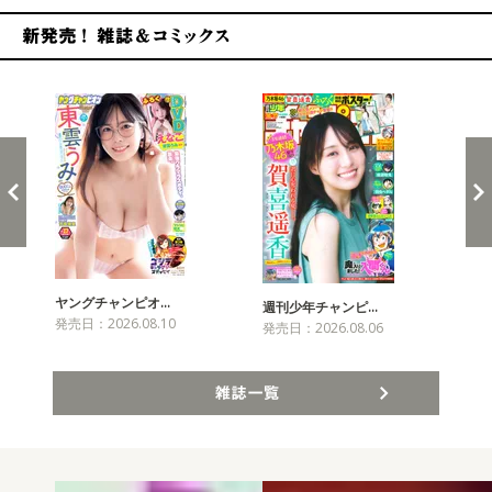
新発売！雑誌&コミックス
ヤングチャンピオ…
チャ
週刊少年チャンピ…
発売日：2026.08.10
発売
発売日：2026.08.06
雑誌一覧