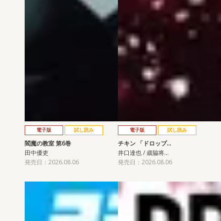
電子版
試し読み
電子版
試し読み
閻魔の教室 第6巻
チキン 「ドロップ…
田中優吏
井口達也 / 歳脇将…
発売日：2026.08.06
発売日：2026.08.06