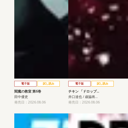
電子版
試し読み
電子版
試し読み
閻魔の教室 第6巻
チキン 「ドロップ…
田中優吏
井口達也 / 歳脇将…
発売日：2026.08.06
発売日：2026.08.06