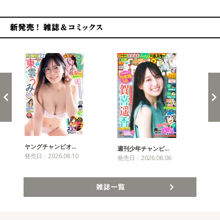
新発売！雑誌&コミックス
ヤングチャンピオ…
チャ
週刊少年チャンピ…
発売日：2026.08.10
発売
発売日：2026.08.06
雑誌一覧