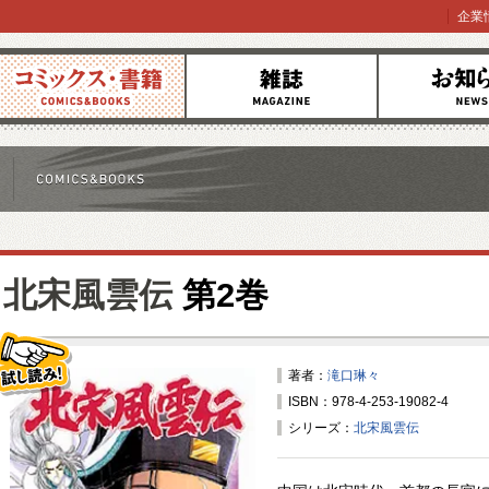
企業
コミックス
雑誌
お知らせ
北宋風雲伝
第2巻
著者：
滝口琳々
ISBN：978-4-253-19082-4
試し読み！
シリーズ：
北宋風雲伝