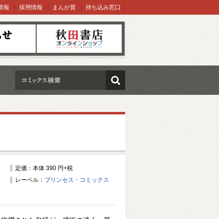
情報
採用情報
まんが賞
持ち込み窓口
オンラインショップ
検索
定価：本体 390 円+税
レーベル：
プリンセス・コミックス