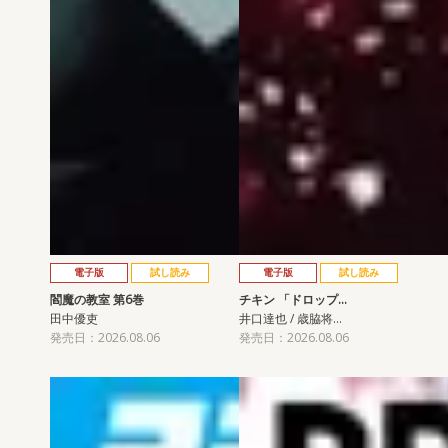
電子版
試し読み
電子版
試し読み
閻魔の教室 第6巻
チキン 「ドロップ…
田中優吏
井口達也 / 歳脇将…
発売日：2026.08.06
発売日：2026.08.06