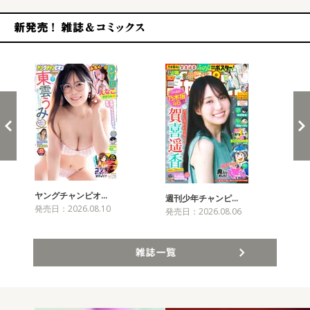
新発売！雑誌&コミックス
ヤングチャンピオ…
チャ
週刊少年チャンピ…
発売日：2026.08.10
発売
発売日：2026.08.06
雑誌一覧