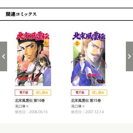
関連コミックス
戻る
進む
電子版
試し読み
電子版
試し読み
北宋風雲伝 第16巻
北宋風雲伝 第15巻
北
滝口琳々
滝口琳々
滝
発売日：2008.06.16
発売日：2007.12.14
発売