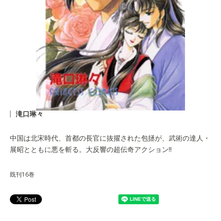
滝口琳々
中国は北宋時代、首都の長官に抜擢された包拯が、武術の達人・
展昭とともに悪を斬る。大反響の超伝奇アクション!!
既刊16巻