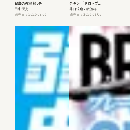
閻魔の教室 第6巻
チキン 「ドロップ…
田中優吏
井口達也 / 歳脇将…
発売日：2026.08.06
発売日：2026.08.06