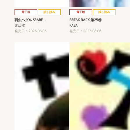
電子版
試し読み
電子版
試し読み
弱虫ペダル SPARE …
BREAK BACK 第25巻
渡辺航
KASA
発売日：2026.08.06
発売日：2026.08.06