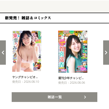
新発売！雑誌&コミックス
ヤングチャンピオ…
チャ
週刊少年チャンピ…
発売日：2026.08.10
発売
発売日：2026.08.06
雑誌一覧