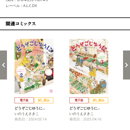
レーベル：A.L.C.DX
関連コミックス
戻る
進む
電子版
試し読み
電子版
試し読み
どうぞごじゆうに…
どうぞごじゆうに…
ど
いのうえさきこ
いのうえさきこ
い
発売日：2024.03.14
発売日：2025.04.16
発売