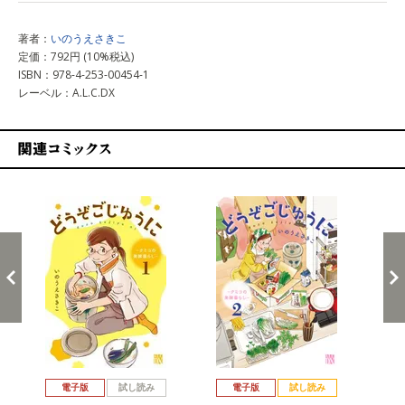
著者：
いのうえさきこ
定価：792円 (10%税込)
ISBN：978-4-253-00454-1
レーベル：A.L.C.DX
関連コミックス
戻る
進む
電子版
試し読み
電子版
試し読み