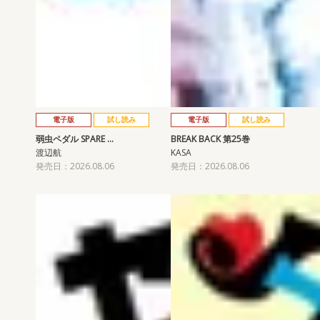
電子版
試し読み
電子版
試し読み
弱虫ペダル SPARE …
BREAK BACK 第25巻
渡辺航
KASA
発売日：2026.08.06
発売日：2026.08.06