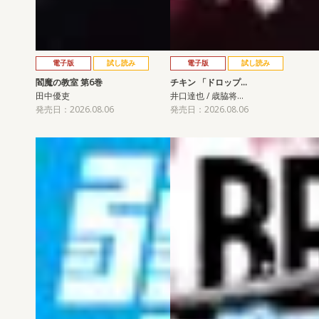
電子版
試し読み
電子版
試し読み
閻魔の教室 第6巻
チキン 「ドロップ…
田中優吏
井口達也 / 歳脇将…
発売日：2026.08.06
発売日：2026.08.06