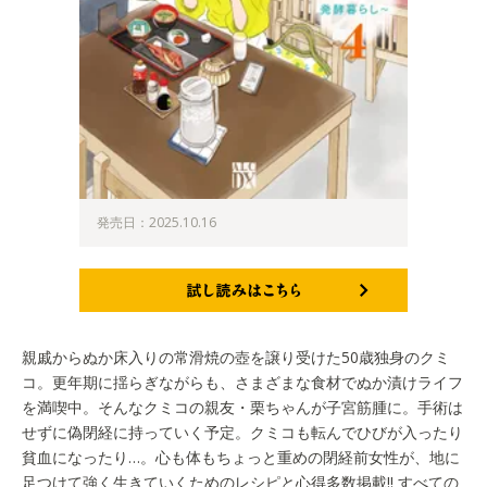
発売日：2025.10.16
試し読みはこちら
親戚からぬか床入りの常滑焼の壺を譲り受けた50歳独身のクミ
コ。更年期に揺らぎながらも、さまざまな食材でぬか漬けライフ
を満喫中。そんなクミコの親友・栗ちゃんが子宮筋腫に。手術は
せずに偽閉経に持っていく予定。クミコも転んでひびが入ったり
貧血になったり…。心も体もちょっと重めの閉経前女性が、地に
足つけて強く生きていくためのレシピと心得多数掲載!! すべての