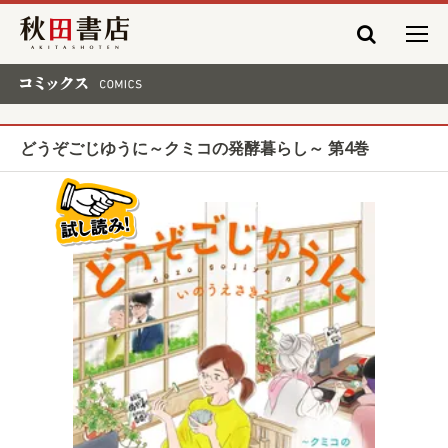
秋田書店
コミックス COMICS
どうぞごじゆうに～クミコの発酵暮らし～ 第4巻