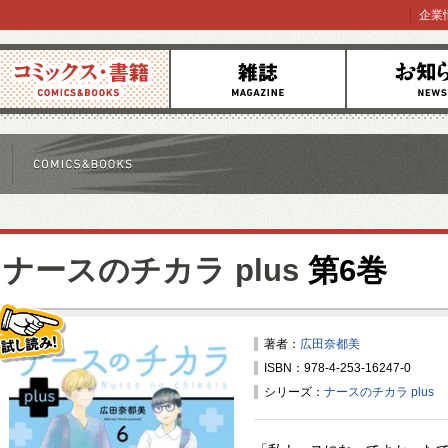
企業
コミックス
雑誌
お知らせ
ナースのチカラ plus
第6巻
著者：
広田奈都美
ISBN：978-4-253-16247-0
試し読み！
シリーズ：
ナースのチカラ plus