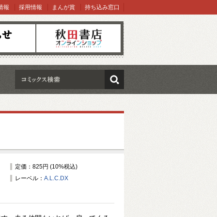
情報
採用情報
まんが賞
持ち込み窓口
オンラインショップ
検索
定価：825円 (10%税込)
レーベル：
A.L.C.DX