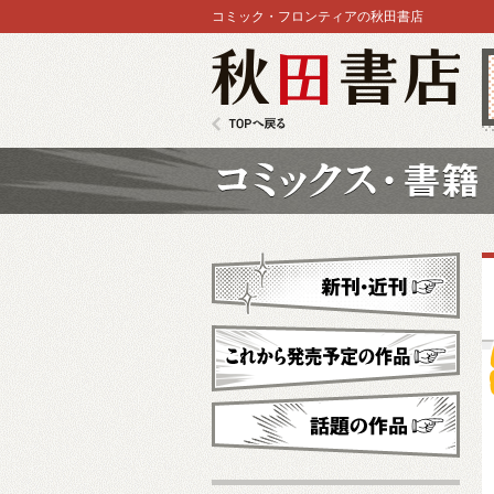
コミック・フロンティアの秋田書店
秋田書店
TOPへ戻る
コミックス
新刊・近刊
これから発売予定
話題の作品