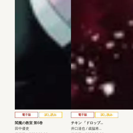
電子版
試し読み
電子版
試し読み
閻魔の教室 第6巻
チキン 「ドロップ…
田中優吏
井口達也 / 歳脇将…