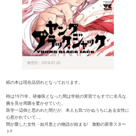
発売日：2018.07.20
紙の本は現在品切れとなっております。
時は1971年、研修医となった間は学校の実習でもすでに非凡な
腕を見せ周囲を驚かせていた。
医学一辺倒と思われた間だが、本人も気づかぬうちにある女性に
心惹かれていて…。
間が愛した女性・如月恵との物語が始まる! 激動の新章スター
ト!!