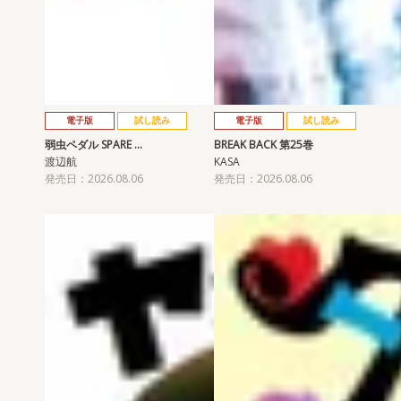
電子版
試し読み
電子版
試し読み
弱虫ペダル SPARE …
BREAK BACK 第25巻
渡辺航
KASA
発売日：2026.08.06
発売日：2026.08.06