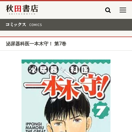
秋田書店
コミックス COMICS
泌尿器科医一本木守！ 第7巻