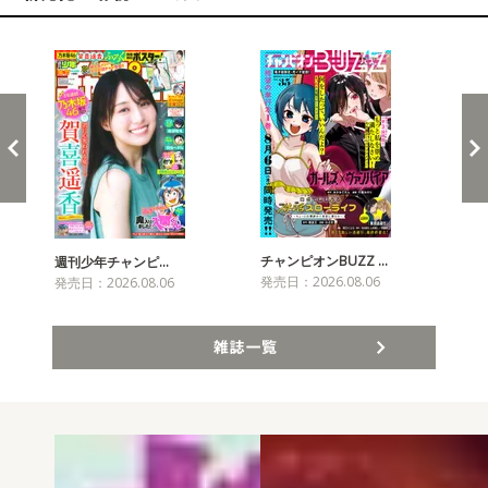
新発売！雑誌&コミックス
チャンピオンBUZZ …
週刊少年チャンピ…
月
発売日：2026.08.06
発売日：2026.08.06
発売
雑誌一覧