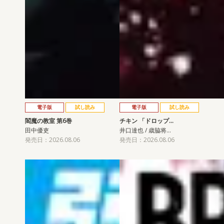
電子版
試し読み
電子版
試し読み
閻魔の教室 第6巻
チキン 「ドロップ…
田中優吏
井口達也 / 歳脇将…
発売日：2026.08.06
発売日：2026.08.06