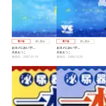
電子版
試し読み
電子版
試し読み
おヨメにおいで! …
おヨメにおいで! …
高倉あつこ
高倉あつこ
発売日：2007.01.19
発売日：2006.10.20