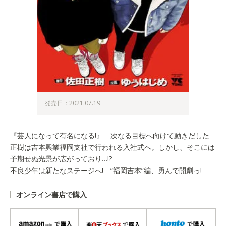
発売日：2021.07.19
『芸人になって有名になる!』 次なる目標へ向けて動きだした
正樹は吉本興業福岡支社で行われる入社式へ。しかし、そこには
予期せぬ光景が広がっており…!?
不良少年は新たなステージへ! “福岡吉本”編、勇んで開劇っ!
オンライン書店で購入