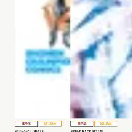
電子版
試し読み
電子版
試し読み
弱虫ペダル SPARE …
BREAK BACK 第25巻