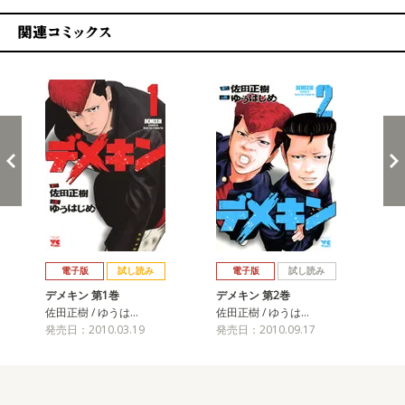
関連コミックス
戻る
進む
電子版
試し読み
電子版
試し読み
デメキン 第1巻
デメキン 第2巻
デ
佐田正樹 / ゆうは…
佐田正樹 / ゆうは…
佐田
発売日：2010.03.19
発売日：2010.09.17
発売