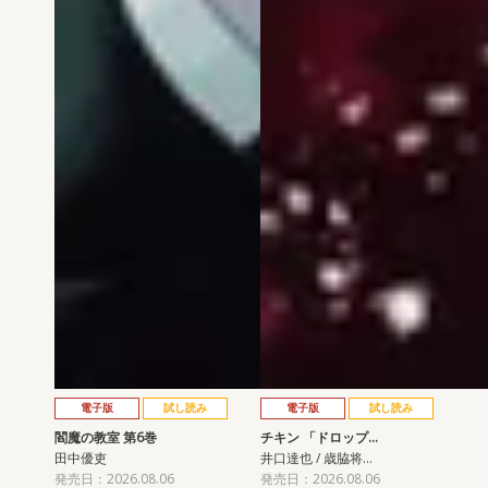
電子版
試し読み
電子版
試し読み
閻魔の教室 第6巻
チキン 「ドロップ…
田中優吏
井口達也 / 歳脇将…
発売日：2026.08.06
発売日：2026.08.06