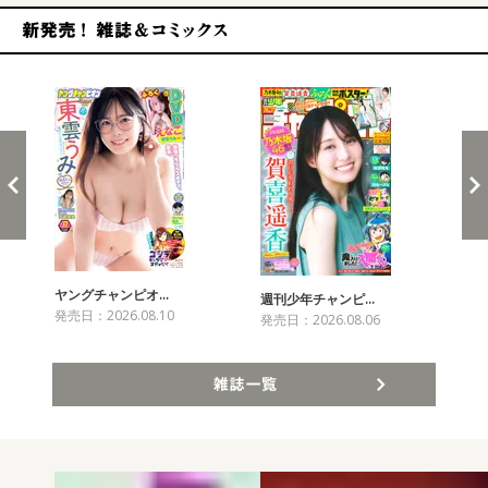
新発売！雑誌&コミックス
ヤングチャンピオ…
チャ
週刊少年チャンピ…
発売日：2026.08.10
発売
発売日：2026.08.06
雑誌一覧