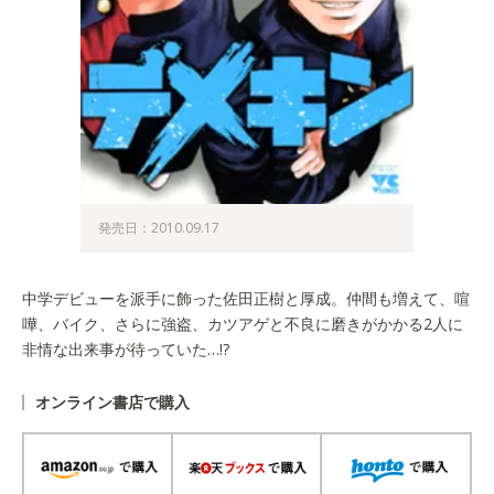
発売日：2010.09.17
中学デビューを派手に飾った佐田正樹と厚成。仲間も増えて、喧
嘩、バイク、さらに強盗、カツアゲと不良に磨きがかかる2人に
非情な出来事が待っていた…!?
オンライン書店で購入