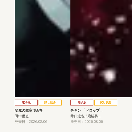
電子版
試し読み
電子版
試し読み
閻魔の教室 第6巻
チキン 「ドロップ…
田中優吏
井口達也 / 歳脇将…
発売日：2026.08.06
発売日：2026.08.06