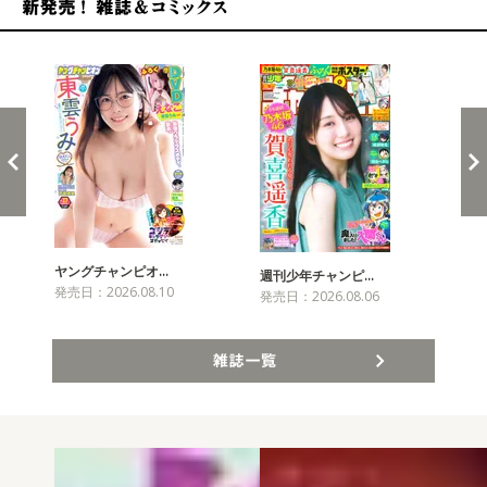
新発売！雑誌&コミックス
ヤングチャンピオ…
チャ
週刊少年チャンピ…
発売日：2026.08.10
発売
発売日：2026.08.06
雑誌一覧