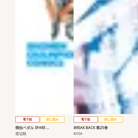
電子版
試し読み
電子版
試し読み
弱虫ペダル SPARE …
BREAK BACK 第25巻
渡辺航
KASA