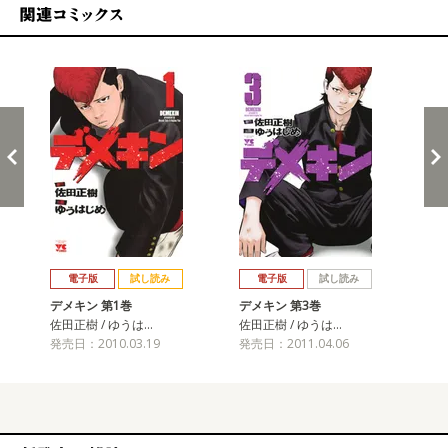
関連コミックス
戻る
進む
電子版
試し読み
電子版
試し読み
デメキン 第1巻
デメキン 第3巻
デ
佐田正樹 / ゆうは…
佐田正樹 / ゆうは…
佐田
発売日：2010.03.19
発売日：2011.04.06
発売