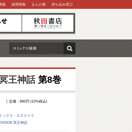
情報
採用情報
まんが賞
持ち込み窓口
オンラインショップ
検索
N 冥王神話
第8巻
定価：880円 (10%税込)
ミックス・エクストラ
ENSION 冥王神話