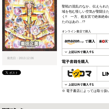
聖戦の混乱のなか、伝えられ
域を包む怪しい空気が聖闘士
く!! 一方、処女宮で絶体絶
たのはあの…!?
オンライン書店で購入
発売日：2013.12.06
電子書籍で購入
※ 電子書店によっては取り扱