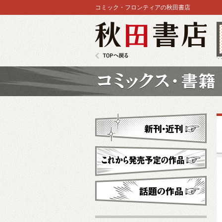
コミック・フロンティアの秋田書店
秋田書店
TOPへ戻る
コミックス
新刊・近刊
これから発売予定
話題の作品