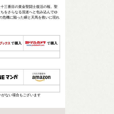
た十三番目の黄金聖闘士復活の報。聖
たちをさらなる混迷へと包み込んでゆ
命の危機に陥った瞬と天馬を救いに現れ
いがない場合もございます