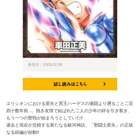
発売日：2009.02.06
試し読みはこちら
エリシオンにおける星矢と冥王ハーデスの激闘より遡ること二百
四十数年前…。熱き友情で結ばれた二人の少年の絆を引き裂き、
もう一つの聖戦が始まろうとしていた!!
過去と現在が交錯する新たなる銀河神話、「聖闘士星矢」の正統
なる続編が始動!!