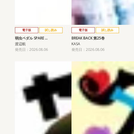
電子版
試し読み
電子版
試し読み
弱虫ペダル SPARE …
BREAK BACK 第25巻
渡辺航
KASA
発売日：2026.08.06
発売日：2026.08.06