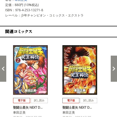
定価：880円 (10%税込)
ISBN：978-4-253-13271-8
レーベル：少年チャンピオン・コミックス・エクストラ
関連コミックス
戻る
進む
電子版
試し読み
電子版
試し読み
聖闘士星矢 NEXT D…
聖闘士星矢 NEXT D…
聖闘
車田正美
車田正美
車