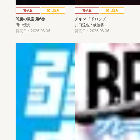
電子版
試し読み
電子版
試し読み
閻魔の教室 第6巻
チキン 「ドロップ…
田中優吏
井口達也 / 歳脇将…
発売日：2026.08.06
発売日：2026.08.06