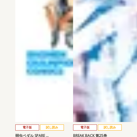
電子版
試し読み
電子版
試し読み
弱虫ペダル SPARE …
BREAK BACK 第25巻