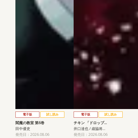
電子版
試し読み
電子版
試し読み
閻魔の教室 第6巻
チキン 「ドロップ…
田中優吏
井口達也 / 歳脇将…
発売日：2026.08.06
発売日：2026.08.06