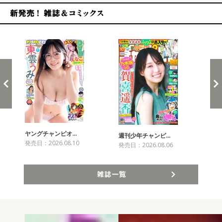
新発売！雑誌&コミックス
ヤングチャンピオ…
チャ
週刊少年チャンピ…
発売日：2026.08.10
発売
発売日：2026.08.06
雑誌一覧