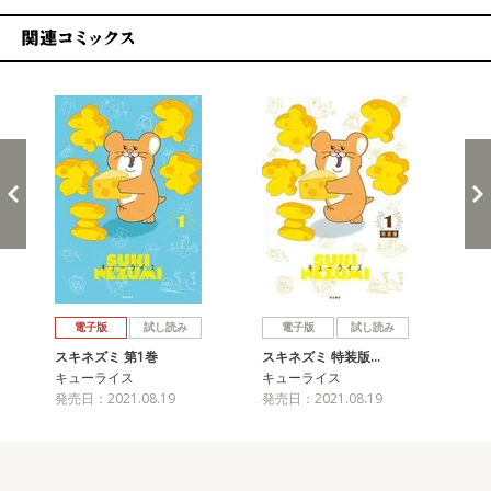
関連コミックス
戻る
進む
電子版
試し読み
電子版
試し読み
スキネズミ 第1巻
スキネズミ 特装版…
ス
キューライス
キューライス
キ
発売日：2021.08.19
発売日：2021.08.19
発売