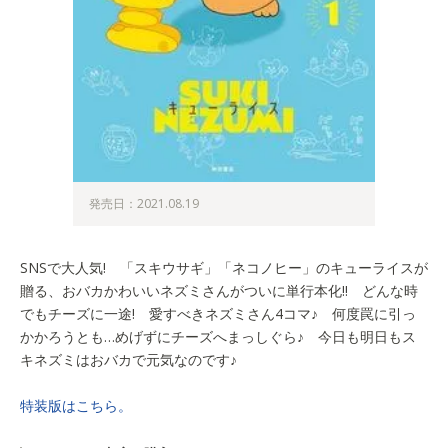
発売日：2021.08.19
SNSで大人気! 「スキウサギ」「ネコノヒー」のキューライスが
贈る、おバカかわいいネズミさんがついに単行本化!! どんな時
でもチーズに一途! 愛すべきネズミさん4コマ♪ 何度罠に引っ
かかろうとも…めげずにチーズへまっしぐら♪ 今日も明日もス
キネズミはおバカで元気なのです♪
特装版はこちら。