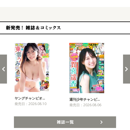
新発売！雑誌&コミックス
ヤングチャンピオ…
チャ
週刊少年チャンピ…
発売日：2026.08.10
発売
発売日：2026.08.06