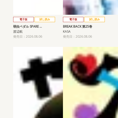
電子版
試し読み
電子版
試し読み
弱虫ペダル SPARE …
BREAK BACK 第25巻
渡辺航
KASA
発売日：2026.08.06
発売日：2026.08.06