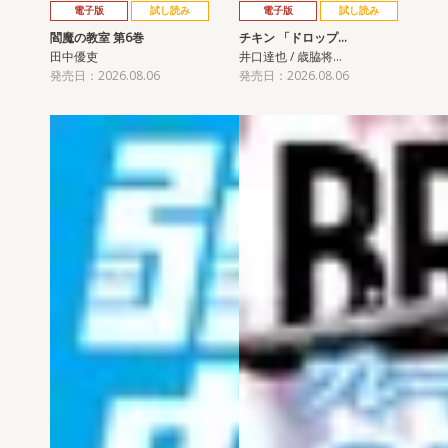
電子版
試し読み
電子版
試し読み
閻魔の教室 第6巻
チキン 「ドロップ…
田中優吏
井口達也 / 歳脇将…
発売日：2026.08.06
発売日：2026.08.06