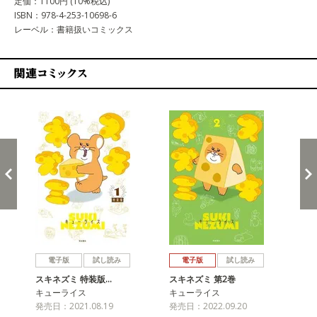
定価：1100円 (10%税込)
ISBN：978-4-253-10698-6
レーベル：書籍扱いコミックス
関連コミックス
戻る
進む
電子版
試し読み
電子版
試し読み
スキネズミ 特装版…
スキネズミ 第2巻
ス
キューライス
キューライス
キ
発売日：2021.08.19
発売日：2022.09.20
発売