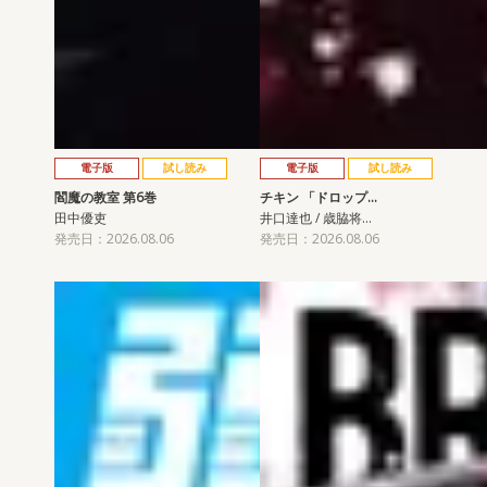
電子版
試し読み
電子版
試し読み
閻魔の教室 第6巻
チキン 「ドロップ…
田中優吏
井口達也 / 歳脇将…
発売日：2026.08.06
発売日：2026.08.06