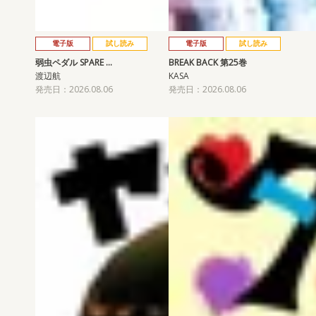
電子版
試し読み
電子版
試し読み
弱虫ペダル SPARE …
BREAK BACK 第25巻
渡辺航
KASA
発売日：2026.08.06
発売日：2026.08.06