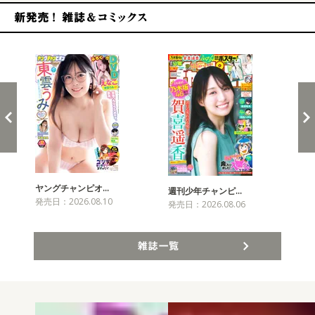
新発売！雑誌&コミックス
ヤングチャンピオ…
チャ
週刊少年チャンピ…
発売日：2026.08.10
発売
発売日：2026.08.06
雑誌一覧