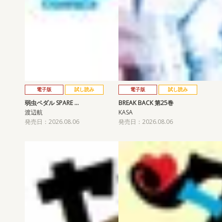
電子版
試し読み
電子版
試し読み
弱虫ペダル SPARE …
BREAK BACK 第25巻
渡辺航
KASA
発売日：2026.08.06
発売日：2026.08.06