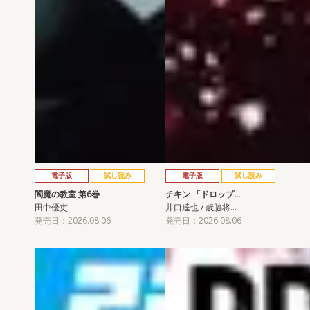
電子版
試し読み
電子版
試し読み
閻魔の教室 第6巻
チキン 「ドロップ…
田中優吏
井口達也 / 歳脇将…
発売日：2026.08.06
発売日：2026.08.06