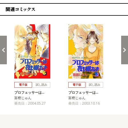
関連コミックス
戻る
進む
電子版
試し読み
電子版
試し読み
プロフェッサーは…
プロフェッサーは…
プ
富樫じゅん
富樫じゅん
富
発売日：2004.05.27
発売日：2003.10.16
発売