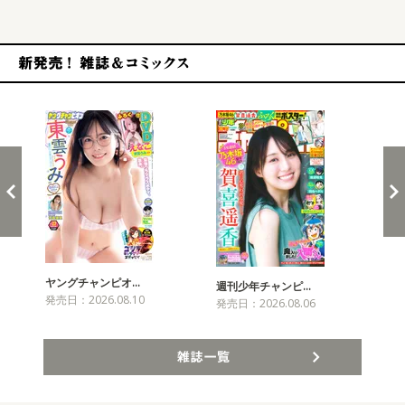
新発売！雑誌&コミックス
ヤングチャンピオ…
チャ
週刊少年チャンピ…
発売日：2026.08.10
発売
発売日：2026.08.06
雑誌一覧