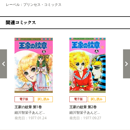
レーベル：プリンセス・コミックス
関連コミックス
戻る
進む
電子版
試し読み
電子版
試し読み
王家の紋章 第1巻
王家の紋章 第2巻
王
細川智栄子あんど…
細川智栄子あんど…
細
発売日：1977.01.24
発売日：1977.09.27
発売