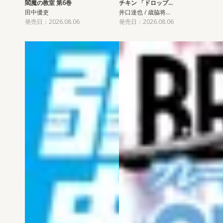
閻魔の教室 第6巻
チキン 「ドロップ…
田中優吏
井口達也 / 歳脇将…
発売日：2026.08.06
発売日：2026.08.06