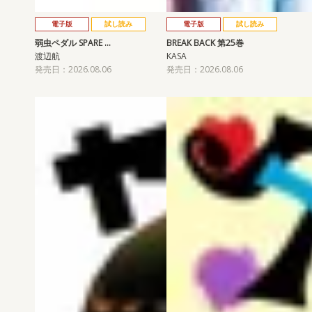
電子版
試し読み
電子版
試し読み
弱虫ペダル SPARE …
BREAK BACK 第25巻
渡辺航
KASA
発売日：2026.08.06
発売日：2026.08.06