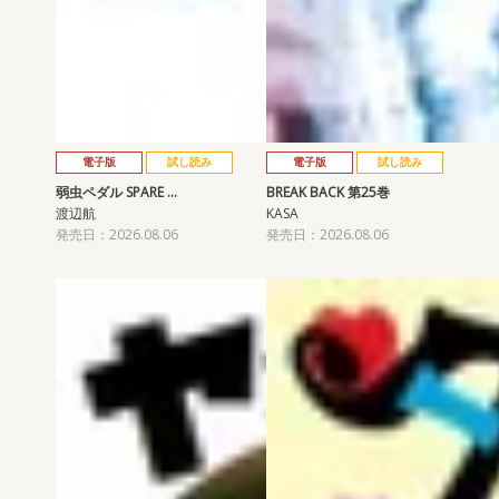
電子版
試し読み
電子版
試し読み
弱虫ペダル SPARE …
BREAK BACK 第25巻
渡辺航
KASA
発売日：2026.08.06
発売日：2026.08.06