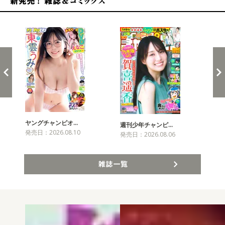
新発売！雑誌&コミックス
ヤングチャンピオ…
チャ
週刊少年チャンピ…
発売日：2026.08.10
発売
発売日：2026.08.06
雑誌一覧