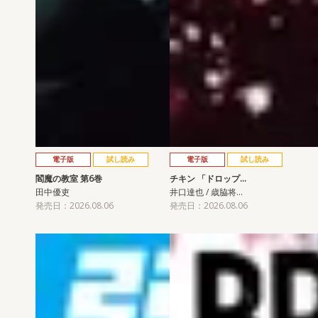
電子版
試し読み
電子版
試し読み
閻魔の教室 第6巻
チキン 「ドロップ…
田中優吏
井口達也 / 歳脇将…
発売日：2026.08.06
発売日：2026.08.06