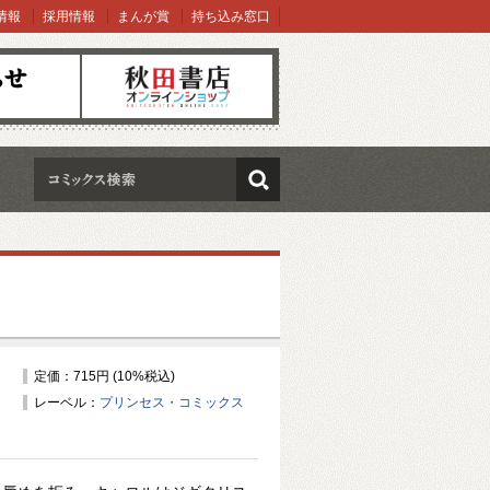
情報
採用情報
まんが賞
持ち込み窓口
オンラインショップ
検索
定価：715円 (10%税込)
レーベル：
プリンセス・コミックス