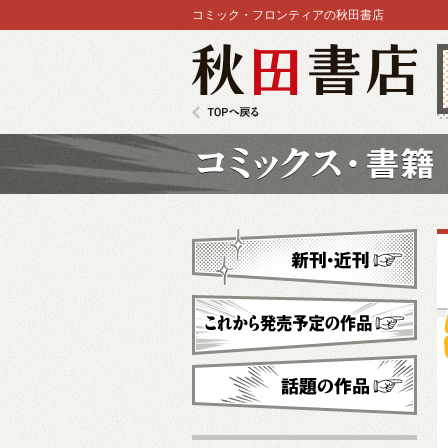
コミック・フロンティアの秋田書店
秋田書店
TOPへ戻る
コミックス
新刊・近刊
これから発売予定
話題の作品