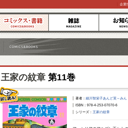
企業
コミックス
雑誌
お知らせ
王家の紋章
第11巻
著者：
細川智栄子あんど芙～みん
ISBN：978-4-253-07070-6
試し読み！
シリーズ：
王家の紋章