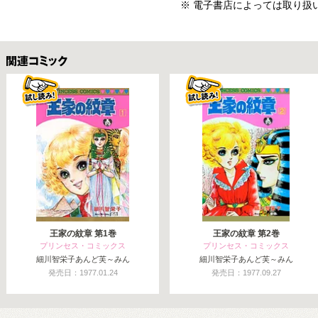
※ 電子書店によっては取り扱
関連コミックス
王家の紋章 第1巻
王家の紋章 第2巻
プリンセス・コミックス
プリンセス・コミックス
細川智栄子あんど芙～みん
細川智栄子あんど芙～みん
発売日：1977.01.24
発売日：1977.09.27