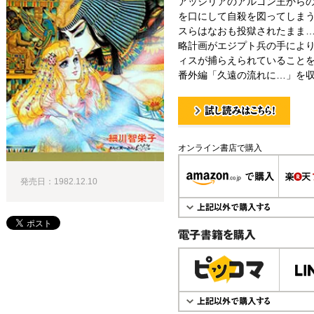
アッシリアのアルゴン王から
を口にして自殺を図ってしま
スらはなおも投獄されたまま
略計画がエジプト兵の手によ
ィスが捕らえられていることを
番外編「久遠の流れに…」を
試し読み！
オンライン書店で購入
発売日：1982.12.10
電子書籍で購入