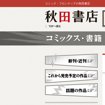
コミック・フロンティアの秋田書店
秋田書店
TOPへ戻る
コミックス
新刊・近刊
これから発売予定
話題の作品