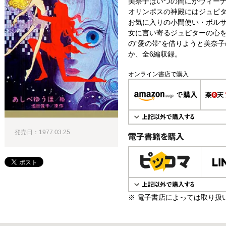
美奈子はいつの間にかヴィー
オリンポスの神殿にはジュピ
お気に入りの小間使い・ボル
女に言い寄るジュピターの心
の“愛の帯”を借りようと美奈
か、全6編収録。
オンライン書店で購入
発売日：1977.03.25
電子書籍で購入
※ 電子書店によっては取り扱