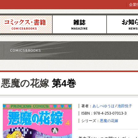
企業
コミックス
雑誌
お知らせ
悪魔の花嫁
第4巻
著者：
あしべゆうほ
/
池田悦子
ISBN：978-4-253-07013-3
シリーズ：
悪魔の花嫁